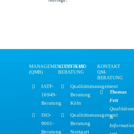
MANAGEMENTSYSTEME
AUDIT & ISO
KONTAKT
(QMB)
BERATUNG
QM-
BERATUNG
IATF-
Qualitätsmanagement
Thomas
16949-
Beratung
Fett
Beratung
Köln
Qualitäts
ISO-
Qualitätsmanagement
&
9001-
Beratung
Informatio
Beratung
Stuttgart
seit