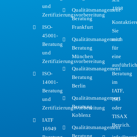
und
1998
Qualitätsmanagement
Zertifizierungsvorbereitung
Beratung
Kontaktier
ISO-
Frankfurt
Sie
45001-
Qualitätsmanagement
mich
Beratung
Beratung
für
und
München
eine
Zertifizierungsvorbereitung
ausführlic
Qualitätsmanagement
ISO-
Beratung
Beratung
14001-
im
Berlin
Beratung
IATF,
Qualitätsmanagement
und
ISO
Beratung
Zertifizierungsvorbereitung
oder
Koblenz
TISAX
IATF
Bereich.
Qualitätsmanagement
16949
Beratung