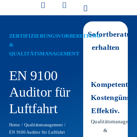
Zum
Inhalt
springen
Sofortberatun
ZERTIFIZIERUNGSVORBEREITUNG
&
erhalten
QUALITÄTSMANAGEMENT
EN 9100
Kompetent.
Auditor für
Kostengünsti
Luftfahrt
Effektiv.
Qualitätsmanagemen
Home
Qualitätsmanagement
&
EN 9100 Auditor für Luftfahrt