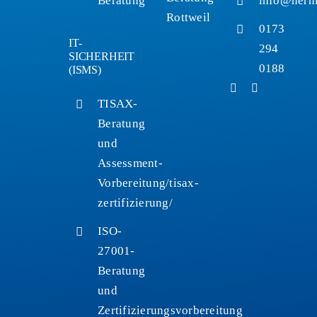
Beratung
info@nerni
Rottweil
0173
IT-
294
SICHERHEIT
0188
(ISMS)
TISAX-
Beratung
und
Assessment-
Vorbereitung
/tisax-
zertifizierung/
ISO-
27001-
Beratung
und
Zertifizierungsvorbereitung