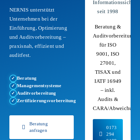
Informationssicherh
NERNIS unterstützt
seit 1998
Unternehmen bei der
Beratung &
Einführung, Optimierung
Auditvorbereitung
und Auditvorbereitung –
für ISO
praxisnah, effizient und
9001, ISO
auditfest.
27001,
TISAX und
Beratung
✓
IATF 16949
Managementsysteme
✓
– inkl.
Auditvorbereitung
✓
Audits &
Zertifizierungsvorbereitung
✓
CARA/Abweichungs
Beratung
0173
anfragen
294