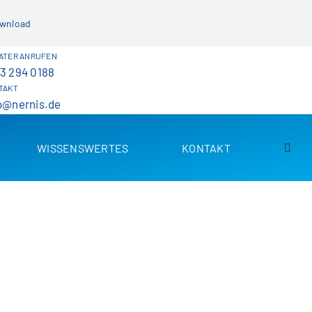
wnload
ATER ANRUFEN
3 294 0188
TAKT
o@nernis.de
WISSENSWERTES
KONTAKT