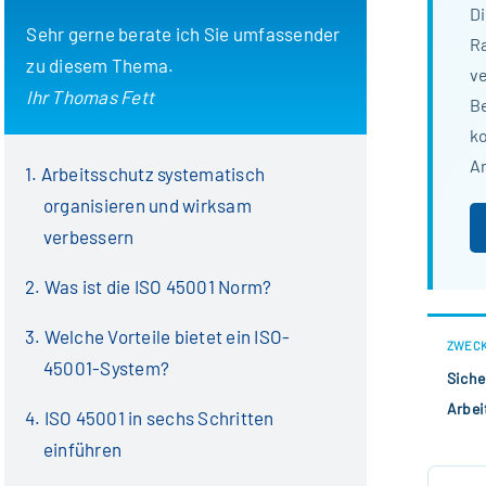
Di
Sehr gerne berate ich Sie umfassender
Ra
zu diesem Thema.
v
Ihr Thomas Fett
Be
k
A
Arbeitsschutz systematisch
organisieren und wirksam
verbessern
Was ist die ISO 45001 Norm?
Welche Vorteile bietet ein ISO-
ZWEC
45001-System?
Siche
Arbei
ISO 45001 in sechs Schritten
einführen