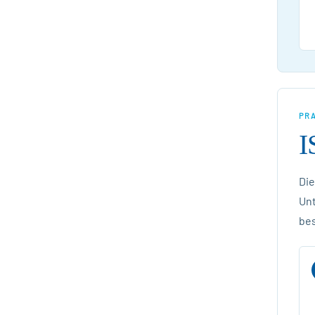
PR
I
Die
Un
be