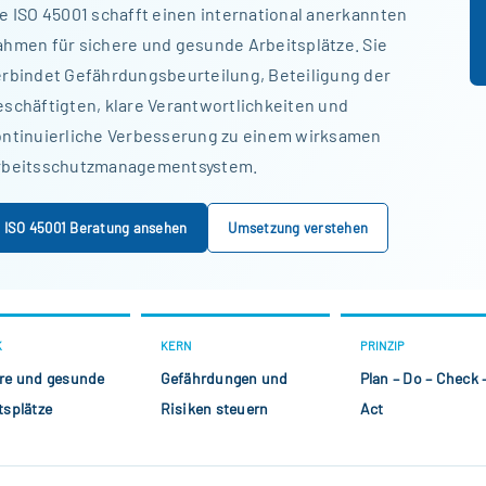
e ISO 45001 schafft einen international anerkannten
hmen für sichere und gesunde Arbeitsplätze. Sie
erbindet Gefährdungsbeurteilung, Beteiligung der
schäftigten, klare Verantwortlichkeiten und
ontinuierliche Verbesserung zu einem wirksamen
rbeitsschutzmanagementsystem.
ISO 45001 Beratung ansehen
Umsetzung verstehen
K
KERN
PRINZIP
re und gesunde
Gefährdungen und
Plan – Do – Check 
tsplätze
Risiken steuern
Act