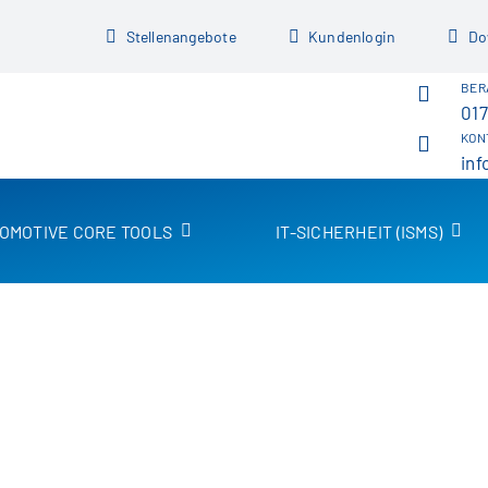
Stellenangebote
Kundenlogin
Do
BER
017
KON
inf
OMOTIVE CORE TOOLS
IT-SICHERHEIT (ISMS)