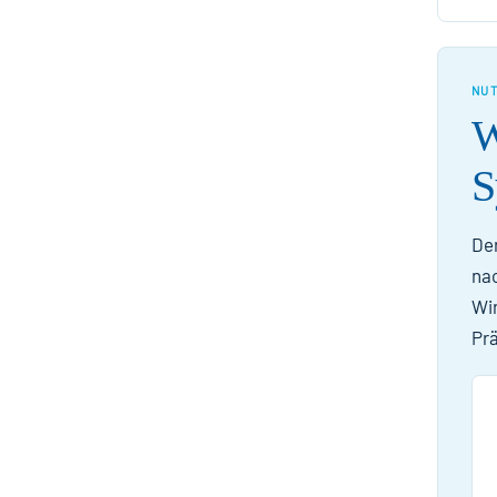
NU
W
S
Der
nac
Wir
Prä