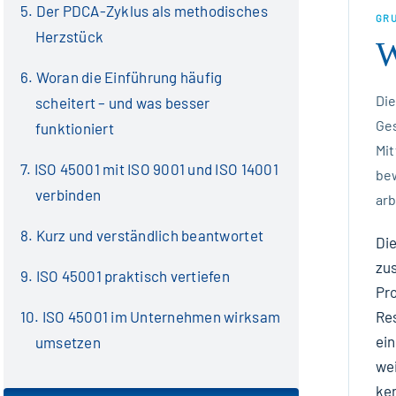
Der PDCA-Zyklus als methodisches
GR
Herzstück
W
Woran die Einführung häufig
Die
scheitert – und was besser
Ges
funktioniert
Mit
ISO 45001 mit ISO 9001 und ISO 14001
be
verbinden
ar
Kurz und verständlich beantwortet
Di
zu
ISO 45001 praktisch vertiefen
Pro
ISO 45001 im Unternehmen wirksam
Res
ein
umsetzen
wei
ke